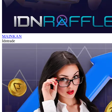
MAINKAN
Idntrade