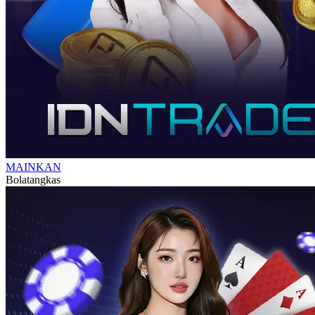
MAINKAN
Bolatangkas