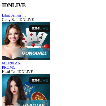
IDNLIVE
Lihat Semua
Gong Ball IDNLIVE
MAINKAN
PROMO
Head Tail IDNLIVE