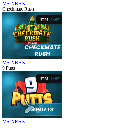
MAINKAN
Checkmate Rush
MAINKAN
9 Putts
MAINKAN