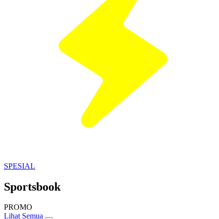
SPESIAL
Sportsbook
PROMO
Lihat Semua