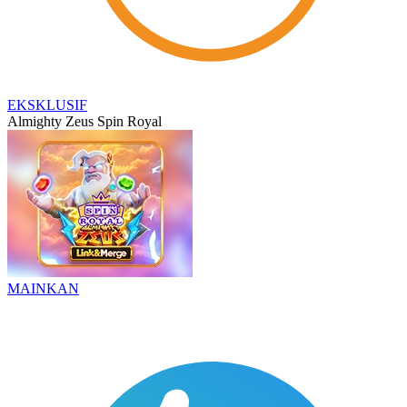
EKSKLUSIF
Almighty Zeus Spin Royal
MAINKAN