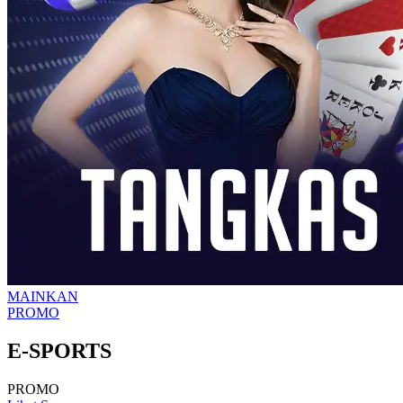
MAINKAN
PROMO
E-SPORTS
PROMO