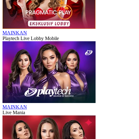
MAINKAN
Playtech Live Lobby Mobile
MAINKAN
Live Mania