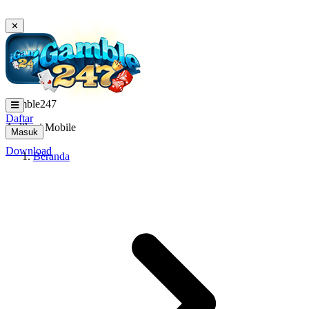
✕
igamble247
Daftar
Aplikasi Mobile
Masuk
Download
Beranda