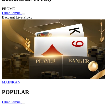
PROMO
Lihat Semua
Baccarat Live Proxy
MAINKAN
POPULAR
Lihat Semua