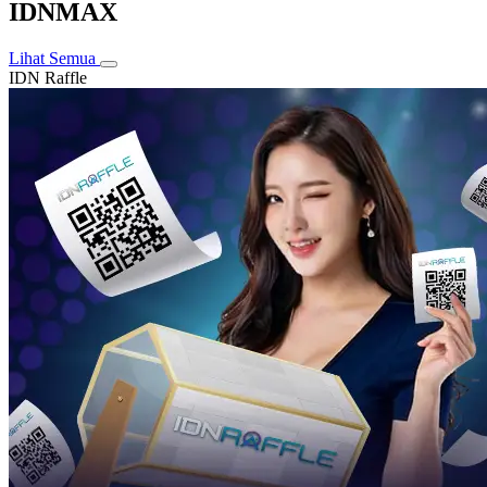
IDNMAX
Lihat Semua
IDN Raffle