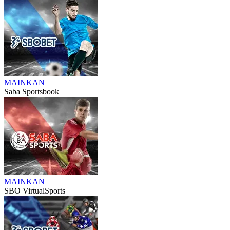
MAINKAN
Saba Sportsbook
MAINKAN
SBO VirtualSports