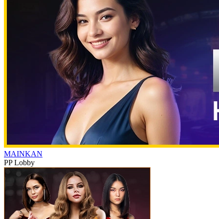
MAINKAN
PP Lobby