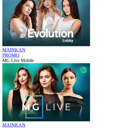
MAINKAN
PROMO
MG Live Mobile
MAINKAN