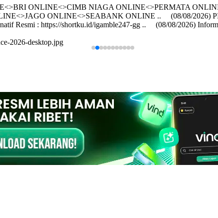
NE<>BRI ONLINE<>CIMB NIAGA ONLINE<>PERMATA ONL
NLINE<>JAGO ONLINE<>SEABANK ONLINE ..
(08/08/2026)
P
rnatif Resmi : https://shortku.id/igamble247-gg ..
(08/08/2026)
Inform