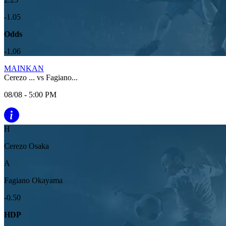
-1.05
Odds
-1.06
MAINKAN
Cerezo ... vs Fagiano...
08/08 - 5:00 PM
H
Cerezo Osaka
A
Fagiano Okayama
-0.50
HDP