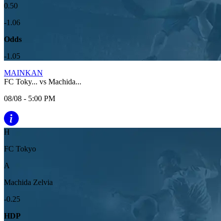
0.50
-1.06
Odds
-1.05
MAINKAN
FC Toky... vs Machida...
08/08 - 5:00 PM
H
FC Tokyo
A
Machida Zelvia
-0.25
HDP