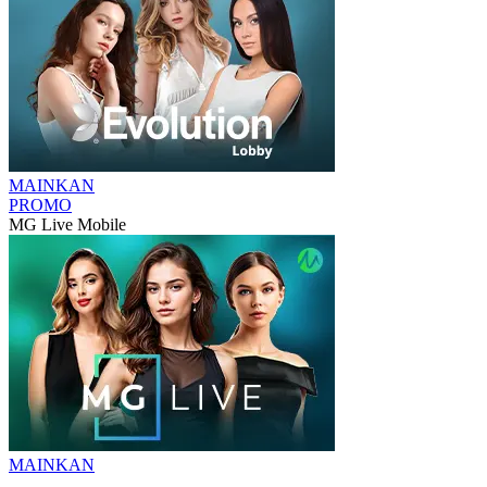
MAINKAN
PROMO
MG Live Mobile
MAINKAN