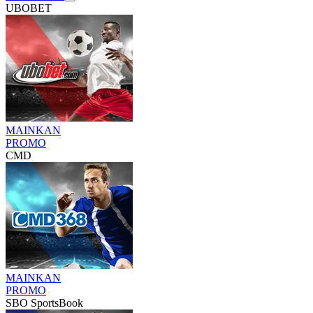
UBOBET
MAINKAN
PROMO
CMD
MAINKAN
PROMO
SBO SportsBook