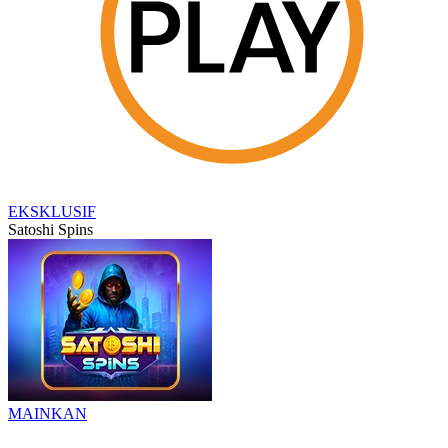
EKSKLUSIF
Satoshi Spins
MAINKAN