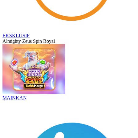
EKSKLUSIF
Almighty Zeus Spin Royal
MAINKAN