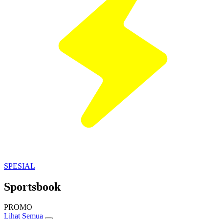
SPESIAL
Sportsbook
PROMO
Lihat Semua