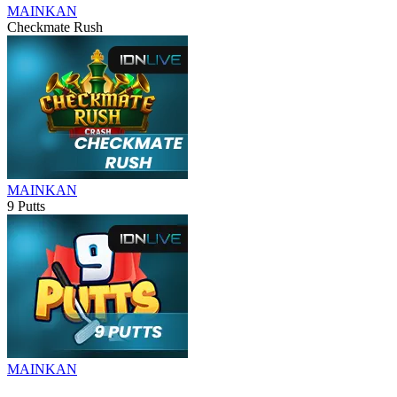
MAINKAN
Checkmate Rush
MAINKAN
9 Putts
MAINKAN