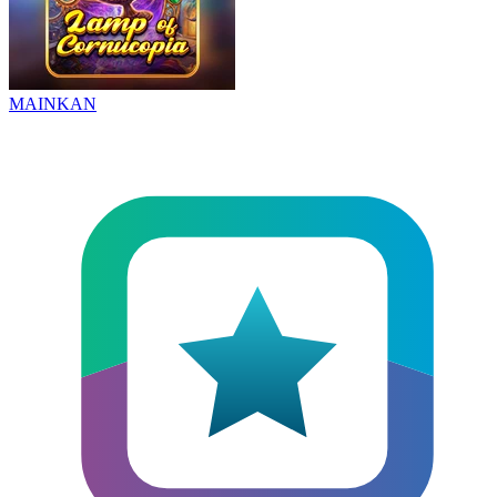
MAINKAN