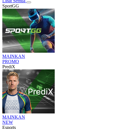
Lihat Semua
SportGG
MAINKAN
PROMO
PrediX
MAINKAN
NEW
Esports