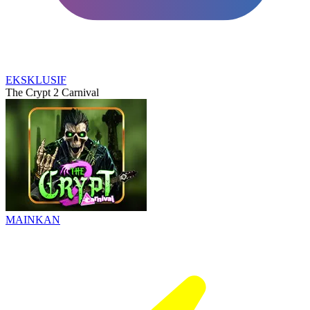
EKSKLUSIF
The Crypt 2 Carnival
MAINKAN