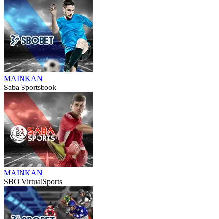
MAINKAN
Saba Sportsbook
MAINKAN
SBO VirtualSports