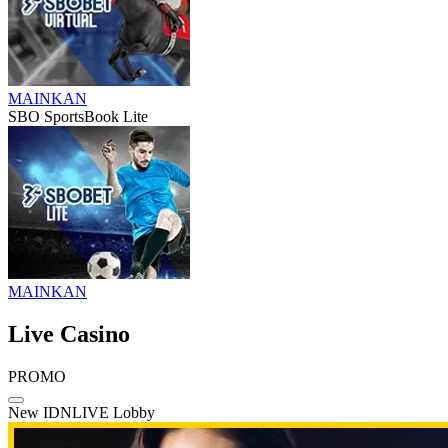
MAINKAN
SBO SportsBook Lite
MAINKAN
Live Casino
PROMO
New IDNLIVE Lobby