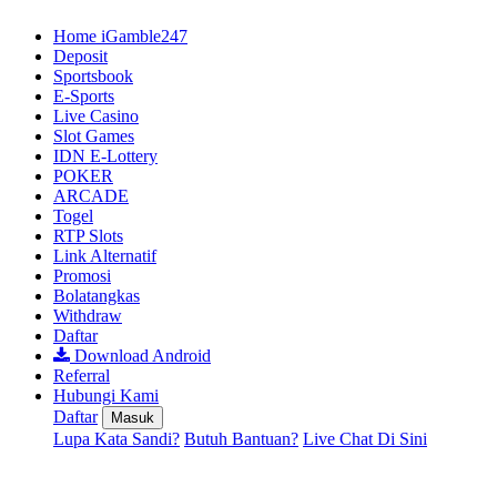
Home iGamble247
Deposit
Sportsbook
E-Sports
Live Casino
Slot Games
IDN E-Lottery
POKER
ARCADE
Togel
RTP Slots
Link Alternatif
Promosi
Bolatangkas
Withdraw
Daftar
Download Android
Referral
Hubungi Kami
Daftar
Masuk
Lupa Kata Sandi?
Butuh Bantuan?
Live Chat Di Sini