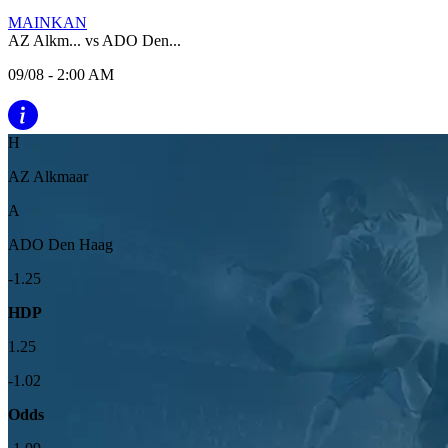
MAINKAN
AZ Alkm... vs ADO Den...
09/08 - 2:00 AM
H
AZ Alkmaar
A
ADO Den Haag
-1.25
HDP
1.25
-1.02
Odds