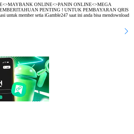
INE<>MAYBANK ONLINE<>PANIN ONLINE<>MEGA
EMBERITAHUAN PENTING ! UNTUK PEMBAYARAN QRIS
asi untuk member setia iGamble247 saat ini anda bisa mendownload