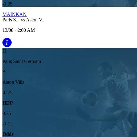
-1.05
MAINKAN
Paris S... vs Aston V...
13/08 - 2:00 AM
H
Paris Saint Germain
A
Aston Villa
-0.75
HDP
0.75
-1.11
Odds