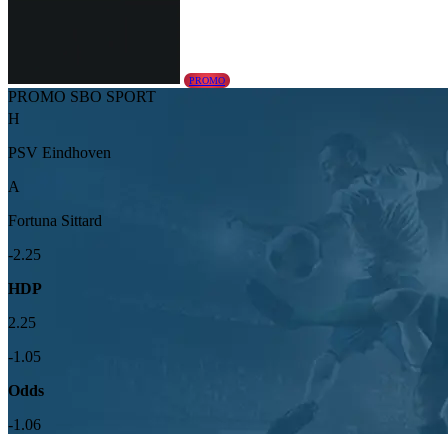
PROMO
PROMO SBO SPORT
H
PSV Eindhoven
A
Fortuna Sittard
-2.25
HDP
2.25
-1.05
Odds
-1.06