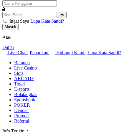
Ingat Saya
Lupa Kata Sandi?
Masuk
Atau
Daftar
Live Chat
|
Penarikan
|
Hubungi Kami
|
Lupa Kata Sandi?
Beranda
Live Casino
Slots
ARCADE
Togel
E-sports
Bolatangkas
Sportsbook
POKER
Deposit
Promosi
Referral
Info Terikini :