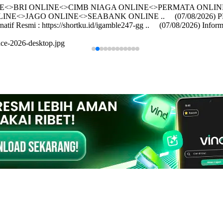
NE<>BRI ONLINE<>CIMB NIAGA ONLINE<>PERMATA ONL
NLINE<>JAGO ONLINE<>SEABANK ONLINE ..
(07/08/2026)
P
rnatif Resmi : https://shortku.id/igamble247-gg ..
(07/08/2026)
Inform