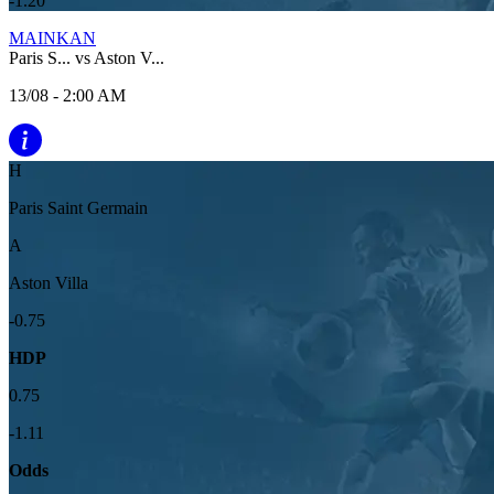
-1.20
MAINKAN
Paris S... vs Aston V...
13/08 - 2:00 AM
H
Paris Saint Germain
A
Aston Villa
-0.75
HDP
0.75
-1.11
Odds