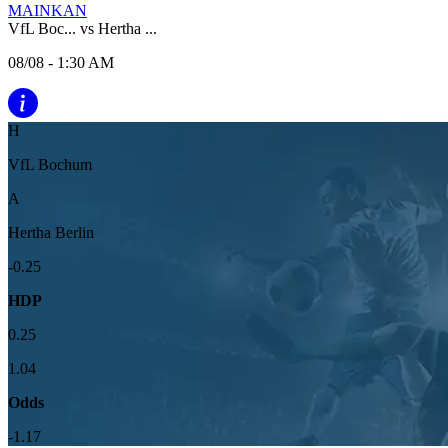
MAINKAN
VfL Boc... vs Hertha ...
08/08 - 1:30 AM
H
VfL Bochum
A
Hertha Berlin
-0.25
HDP
0.25
1.04
Odds
-1.17