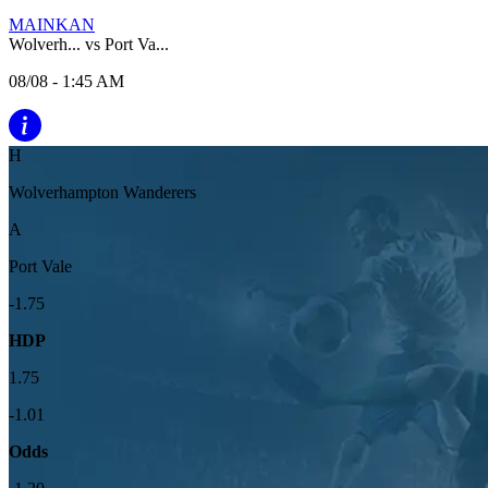
MAINKAN
Wolverh... vs Port Va...
08/08 - 1:45 AM
H
Wolverhampton Wanderers
A
Port Vale
-1.75
HDP
1.75
-1.01
Odds