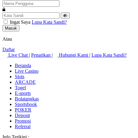
Ingat Saya
Lupa Kata Sandi?
Masuk
Atau
Daftar
Live Chat
|
Penarikan
|
Hubungi Kami
|
Lupa Kata Sandi?
Beranda
Live Casino
Slots
ARCADE
Togel
E-sports
Bolatangkas
Sportsbook
POKER
Deposit
Promosi
Referral
Info Terikini :