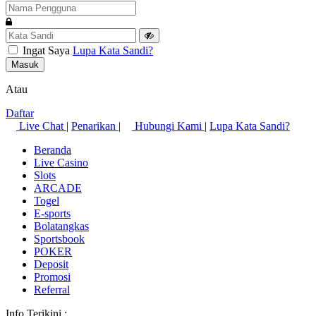
Ingat Saya
Lupa Kata Sandi?
Masuk
Atau
Daftar
Live Chat
|
Penarikan
|
Hubungi Kami
|
Lupa Kata Sandi?
Beranda
Live Casino
Slots
ARCADE
Togel
E-sports
Bolatangkas
Sportsbook
POKER
Deposit
Promosi
Referral
Info Terikini :