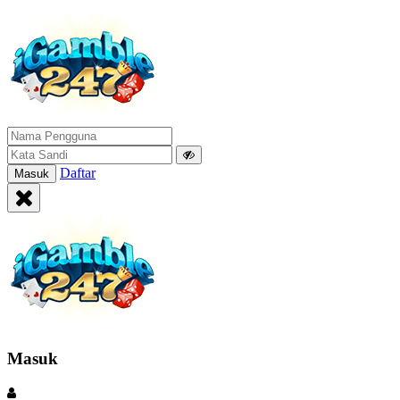
Daftar
Masuk
Masuk