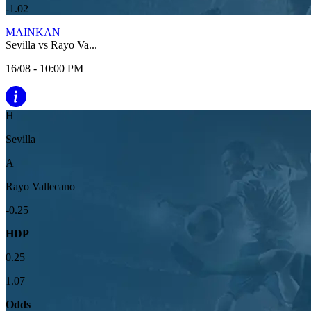
-1.02
MAINKAN
Sevilla vs Rayo Va...
16/08 - 10:00 PM
H
Sevilla
A
Rayo Vallecano
-0.25
HDP
0.25
1.07
Odds