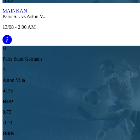
-1.05
MAINKAN
Paris S... vs Aston V...
13/08 - 2:00 AM
H
Paris Saint Germain
A
Aston Villa
-0.75
HDP
0.75
-1.11
Odds