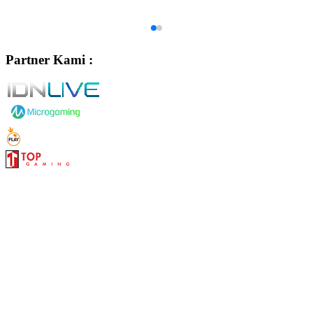
Partner Kami :