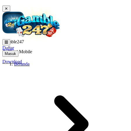
✕
igamble247
Daftar
Aplikasi Mobile
Masuk
Download
Beranda