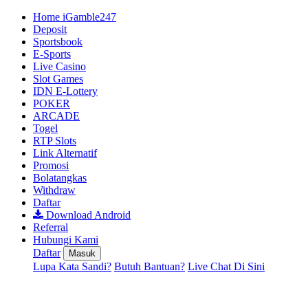
Home iGamble247
Deposit
Sportsbook
E-Sports
Live Casino
Slot Games
IDN E-Lottery
POKER
ARCADE
Togel
RTP Slots
Link Alternatif
Promosi
Bolatangkas
Withdraw
Daftar
Download Android
Referral
Hubungi Kami
Daftar
Masuk
Lupa Kata Sandi?
Butuh Bantuan?
Live Chat Di Sini