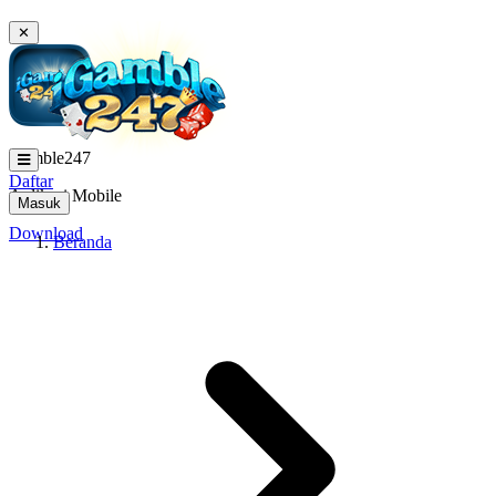
✕
igamble247
Daftar
Aplikasi Mobile
Masuk
Download
Beranda