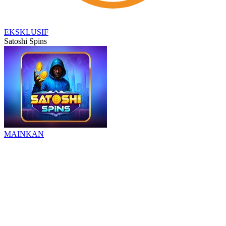
EKSKLUSIF
Satoshi Spins
MAINKAN