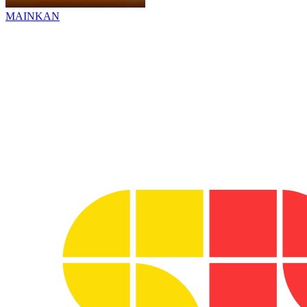
MAINKAN