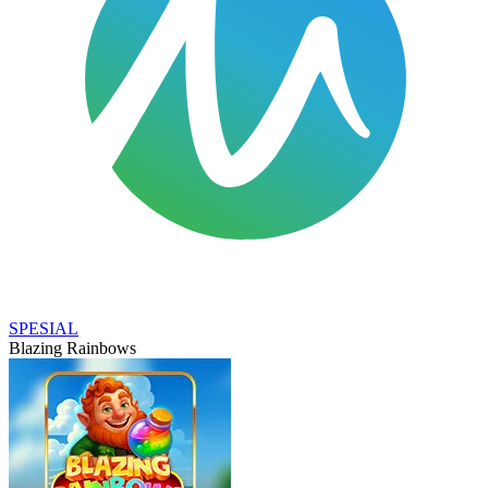
SPESIAL
Blazing Rainbows