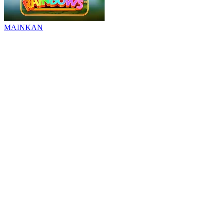
MAINKAN