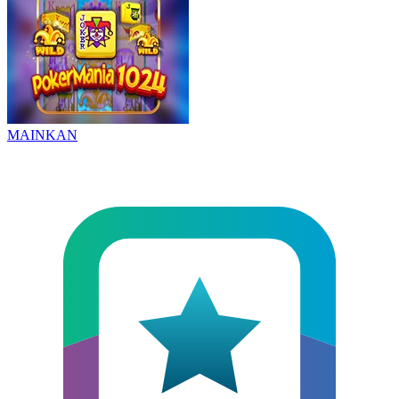
MAINKAN