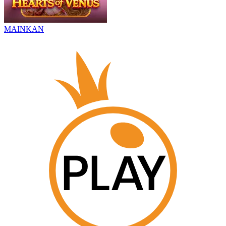
MAINKAN