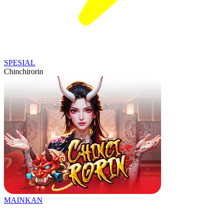
SPESIAL
Chinchirorin
MAINKAN