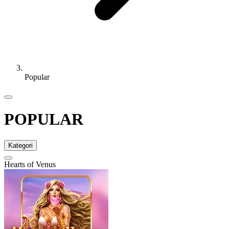
Popular
POPULAR
Kategori
Hearts of Venus