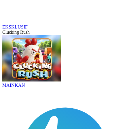
EKSKLUSIF
Clucking Rush
MAINKAN