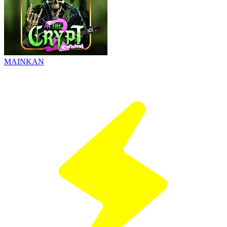
MAINKAN