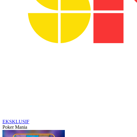
EKSKLUSIF
Poker Mania